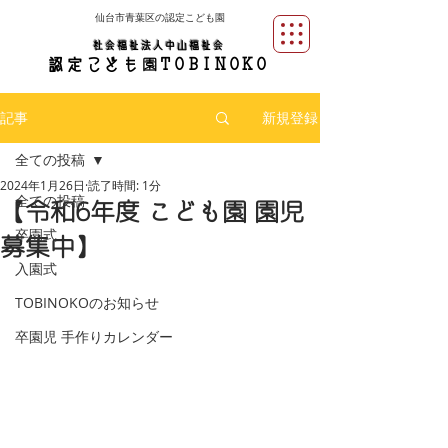
仙台市青葉区の認定こども園
社会福祉法人中山福祉会
​園
認定
こども
TOBINOKO
記事
新規登録
全ての投稿
2024年1月26日
読了時間: 1分
全ての投稿
【令和6年度 こども園 園児
卒園式
募集中】
入園式
TOBINOKOのお知らせ
卒園児 手作りカレンダー