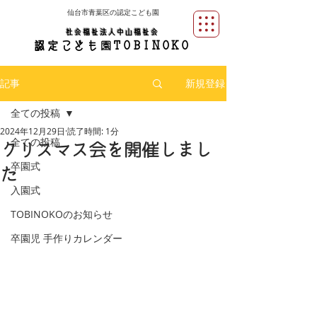
仙台市青葉区の認定こども園
社会福祉法人中山福祉会
​園
認定
こども
TOBINOKO
記事
新規登録
全ての投稿
2024年12月29日
読了時間: 1分
全ての投稿
クリスマス会を開催しまし
卒園式
た
入園式
TOBINOKOのお知らせ
卒園児 手作りカレンダー