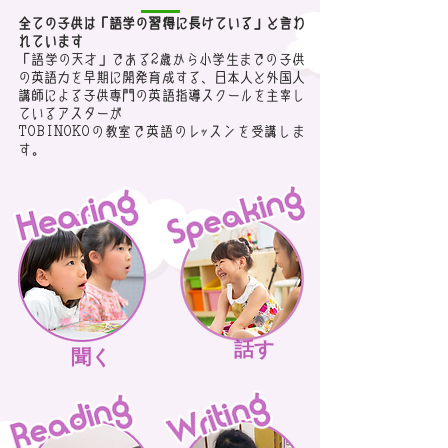
全ての子供は「語学の習得に長けている」と言わ
れています
「語学の天才」である2歳から小学生までの子供
の英語力を早期に開発育成する、日本人と外国人
講師による子供専門の英語指導スクールを主宰し
ているアスターが
TOBINOKOの教室で英語のレッスンを受講しま
す。
話す
聞く