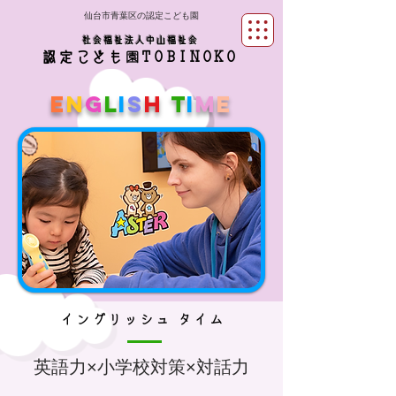
仙台市青葉区の認定こども園
社会福祉法人中山福祉会
​園
認定
こども
TOBINOKO
E
N
G
L
I
S
H
T
I
M
E
イングリッシュ タイム
英語力×小学校対策×対話力