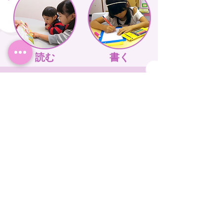
読む
書く
≪ スポーツ教室
ICT(KitS) ≫
社会福祉法人中山福祉会
認定こども園TOBINOKO
宮城県仙台市青葉区中山2丁目17-1