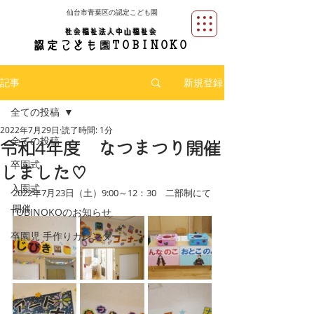
仙台市青葉区の認定こども園
社会福祉法人中山福祉会
​園
認定
こども
TOBINOKO
記事
新規登録
全ての投稿
2022年7月29日
読了時間: 1分
全ての投稿
令和4年度 なつまつり開催
卒園式
しました♡
入園式
2022年7月23日（土）9:00～12：30　二部制にて
開催
TOBINOKOのお知らせ
卒園児 手作りカレンダー